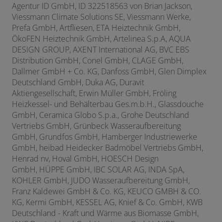
Agentur ID GmbH, ID 322518563 von Brian Jackson,
Viessmann Climate Solutions SE, Viessmann Werke,
Prefa GmbH, Artfliesen, ETA Heiztechnik GmbH,
ÖkoFEN Heiztechnik GmbH,
Artelinea S.p.A,
AQUA
DESIGN GROUP, AXENT International AG,
BVC EBS
Distribution GmbH,
Conel GmbH,
CLAGE GmbH,
Dallmer GmbH + Co. KG, Danfoss GmbH, Glen Dimplex
Deutschland GmbH, Duka AG, Duravit
Aktiengesellschaft, Erwin Müller GmbH, Fröling
Heizkessel- und Behälterbau Ges.m.b.H., Glassdouche
GmbH, Ceramica Globo S.p.a., Grohe Deutschland
Vertriebs GmbH, Grünbeck Wasseraufbereitung
GmbH,
Grundfos GmbH, Hamberger Industriewerke
GmbH, heibad Heidecker Badmöbel Vertriebs GmbH,
Henrad nv, Hoval GmbH, HOESCH Design
GmbH,
HÜPPE GmbH, IBC SOLAR AG, INDA SpA,
KOHLER GmbH, JUDO Wasseraufbereitung GmbH,
Franz Kaldewei GmbH & Co. KG,
KEUCO GMBH & CO.
KG, Kermi GmbH, KESSEL AG, Knief & Co. GmbH, KWB
Deutschland - Kraft und Wärme aus Biomasse GmbH,