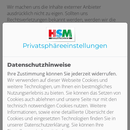
Wir machen uns die Inhalte externer Anbieter
ausdrücklich nicht zu eigen. Sollten uns
Rechtsverletzungen bekannt werden, werden wir die
entsprechenden Inhalte oder Links umgehend
entfernen.
Privatsphäre­einstellungen
Mit Klick auf einen externen Link verlassen Sie unsere
Website. Für die Verarbeitung Ihrer Daten gilt die
Datenschutzerklärung der Zielseite, für die wir keine
Verantwortung oder Haftung übernehmen. Bitte
Datenschutzhinweise
überprüfen Sie die Datenschutzrichtlinie der Zielseite,
Ihre Zustimmung können Sie jederzeit widerrufen.
bevor Sie freiwillig personenbezogene Daten an diese
Wir verwenden auf dieser Webseite Cookies und
Website weitergeben.
weitere Technologien, um Ihnen ein bestmögliches
Externe Links sind mit einem Symbol
Nutzungserlebnis zu bieten. Sie können das Setzen von
gekennzeichnet.
Erst wenn Sie auf einen externen Link
Cookies auch ablehnen und unsere Seite nur mit den
klicken, werden Daten zum Linkziel übertragen. Dies ist
technisch notwendigen Cookies nutzen. Weitere
aufgrund des dem Internet zugrunde liegenden
Informationen, sowie eine detaillierte Übersicht der
Protokolls ((TCP/IP = TCP - Transfer Control Protocol + IP -
Cookies und eingesetzten Technologien finden Sie in
Internet Protocol) technisch notwendig. Die
unserer Datenschutzerklärung. Sie können Ihre
übertragenen Daten sind insbesondere: Ihre IP-Adresse,