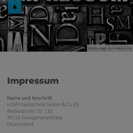
schließen
en und schließen
@G
oss Vitalij
– stock.adobe.com
Impressum
Name und Anschrift:
HSM-Haustechnik GmbH & Co.KG
Wellendorfer Str. 132
49124 Georgsmarienhütte
Deutschland