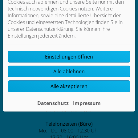
Cookies auch ablehnen und unsere Seite nur mit den
Footer - Kontaktdaten und Öffnungszei
technisch notwendigen Cookies nutzen. Weitere
Kontakt
Informationen, sowie eine detaillierte Übersicht der
HSM-Haustechnik GmbH & Co.KG
Cookies und eingesetzten Technologien finden Sie in
Wellendorfer Str. 132
unserer Datenschutzerklärung. Sie können Ihre
49124 Georgsmarienhütte
Einstellungen jederzeit ändern.
Telefonisch erreichbar unter:
05401 90104
Einstellungen öffnen
E-Mail:
info@hsm-haustechnik.de
Alle ablehnen
Alle akzeptieren
Öffnungszeiten
Betriebszeiten:
Datenschutz
Impressum
Mo. - Do.: 07:30 - 16:15 Uhr
Fr.: 07:30 - 13:45 Uhr
Telefonzeiten (Büro)
Mo. - Do.: 08:00 - 12:30 Uhr
13:30 - 16:00 Uhr